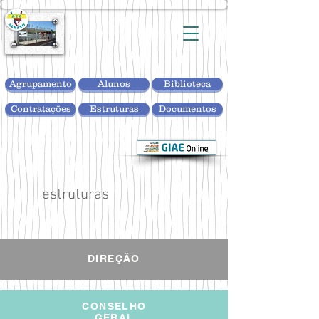
Agrupamento
Alunos
Biblioteca
Contratações
Estruturas
Documentos
estruturas
DIREÇÃO
CONSELHO
GERAL