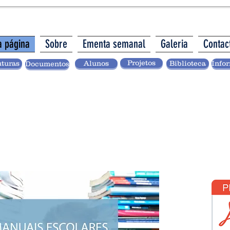
a página
Sobre
Ementa semanal
Galeria
Contac
Projetos
uturas
Alunos
Biblioteca
Info
Documentos