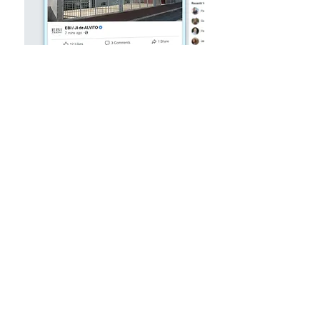
Eco escolas
PES e GAAF
Proteção civil
Jornal escolar
Clube das ciências