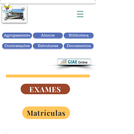
Agrupamento
Alunos
Biblioteca
Contratações
Estruturas
Documentos
EXAMES
Informações sobre exames
Matrículas
Informações sobre matrículas