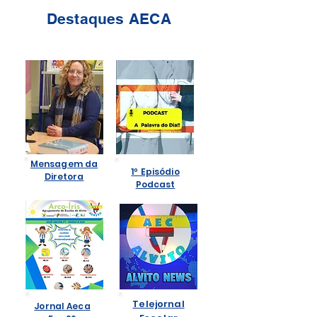
Destaques AECA
Mensagem da
1º Episódio
Diretora
Podcast
Telejornal
Jornal Aeca